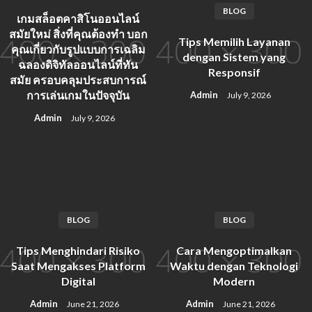
BLOG
เกมสล็อตคาสิโนออนไลน์
สมัยใหม่ สิ่งที่คุณต้องทำ บอก
Tips Memilih Layanan
คุณเกี่ยวกับรูปแบบการเฉลิม
dengan Sistem yang
ฉลองดิจิทัลออนไลน์ที่ทัน
Responsif
สมัย ​​ครอบคลุมประสบการณ์
การเล่นเกมในปัจจุบัน
Admin
July 9, 2026
Admin
July 9, 2026
BLOG
BLOG
Tips Menghindari Risiko
Cara Mengoptimalkan
Saat Mengakses Platform
Waktu dengan Teknologi
Digital
Modern
Admin
Admin
June 21, 2026
June 21, 2026