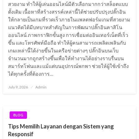
สวยงาม ทำให้ผู้เล่นออนไลน์มีตัวเลือกมากกว่าสล็อตแบบ
ดั้งเดิม เนื้อหาที่สร้างสรรค์เหล่านี้ได้ช่วยปรับปรุงปลั๊กอิน
ให้กลายเป็นเกมที่รวดเร็วภายในแพลตฟอร์มเกมที่สวยงาม
แนวคิดได้มีบทบาทสำคัญในการพัฒนาปลั๊กอินคาสิโน
ออนไลน์ ภาพกราฟิกขั้นสูง การเชื่อมต่ออินเทอร์เน็ตที่เร็ว
ขึ้น และโทรศัพท์มือถือ ทำให้ผู้คนสามารถเพลิดเพลินกับ
เกมเหล่านี้ได้ง่ายขึ้นในเครือข่ายต่างๆ ปลั๊กอินบนเว็บ
จำนวนมากถูกสร้างขึ้นเพื่อให้ทำงานได้อย่างราบรื่นบน
สมาร์ทโฟนและแม้แต่บนอุปกรณ์พกพา ช่วยให้ผู้ใช้เข้าถึง
ได้ทุกครั้งที่ต้องการ…
Posted
July 9, 2026
Admin
on
BLOG
Tips Memilih Layanan dengan Sistem yang
Responsif