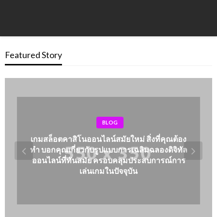
Featured Story
LOG
BLOG
มัยใหม่ สิ่งที่คุณต้อง
แบบการเฉลิมฉลองดิจิทัล
Tips Memilih Layanan d
ครอบคลุมประสบการณ์การ
Respon
นปัจจุบัน