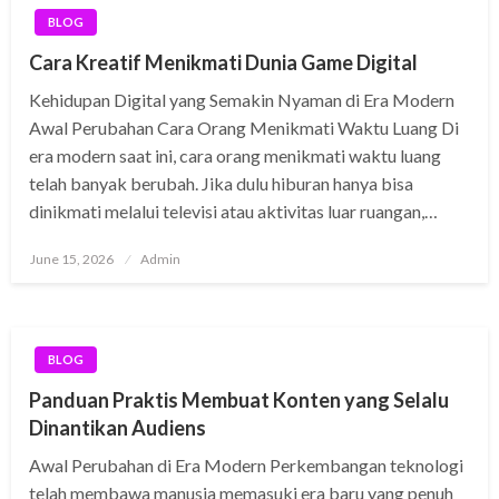
BLOG
Cara Kreatif Menikmati Dunia Game Digital
Kehidupan Digital yang Semakin Nyaman di Era Modern
Awal Perubahan Cara Orang Menikmati Waktu Luang Di
era modern saat ini, cara orang menikmati waktu luang
telah banyak berubah. Jika dulu hiburan hanya bisa
dinikmati melalui televisi atau aktivitas luar ruangan,…
Posted
June 15, 2026
Admin
on
BLOG
Panduan Praktis Membuat Konten yang Selalu
Dinantikan Audiens
Awal Perubahan di Era Modern Perkembangan teknologi
telah membawa manusia memasuki era baru yang penuh