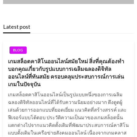
Latest post
BLOG
เกมสล็อตคาสิโนออนไลน์สมัยใหม่ สิ่งที่คุณต้องทำ
บอกคุณเกี่ยวกับรูปแบบการเฉลิมฉลองดิจิทัล
ออนไลน์ที่ทันสมัย ​​ครอบคลุมประสบการณ์การเล่น
เกมในปัจจุบัน
เกมสล็อตคาสิโนออนไลน์เป็นรูปแบบหนึ่งของการเฉลิม
ฉลองดิจิทัลออนไลน์ที่ได้รับความนิยมอย่างมาก ดึงดูดผู้
เล่นด้วยการออกแบบที่ยอดเยี่ยม แนวคิดที่สร้างสรรค์ และ
ฟีเจอร์แบบโต้ตอบ ประวัติความเป็นมาของเกมสล็อตนั้น
แตกต่างไปจากแนวคิดดั้งเดิมที่พัฒนาประสบการณ์คาสิโน
แบบดั้งเดิมในเครือข่ายสังคมออนไลน์ เนื่องจากเกมคลาส