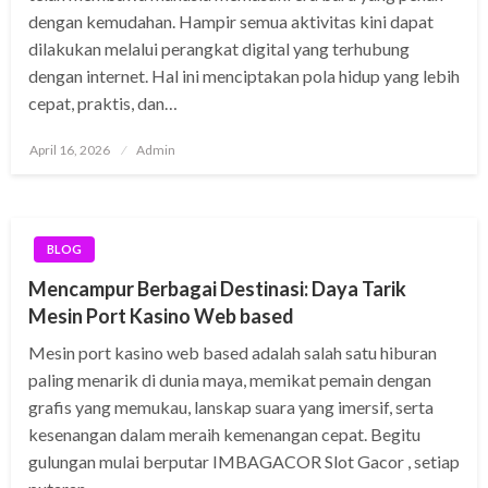
dengan kemudahan. Hampir semua aktivitas kini dapat
dilakukan melalui perangkat digital yang terhubung
dengan internet. Hal ini menciptakan pola hidup yang lebih
cepat, praktis, dan…
Posted
April 16, 2026
Admin
on
BLOG
Mencampur Berbagai Destinasi: Daya Tarik
Mesin Port Kasino Web based
Mesin port kasino web based adalah salah satu hiburan
paling menarik di dunia maya, memikat pemain dengan
grafis yang memukau, lanskap suara yang imersif, serta
kesenangan dalam meraih kemenangan cepat. Begitu
gulungan mulai berputar IMBAGACOR Slot Gacor , setiap